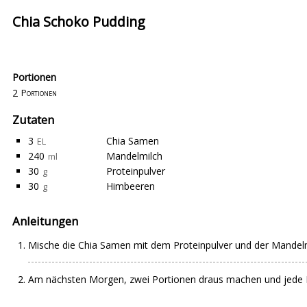
Chia Schoko Pudding
Portionen
2
Portionen
Zutaten
3
Chia Samen
EL
240
Mandelmilch
ml
30
Proteinpulver
g
30
Himbeeren
g
Anleitungen
Mische die Chia Samen mit dem Proteinpulver und der Mandelmi
Am nächsten Morgen, zwei Portionen draus machen und jede Po