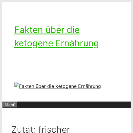
Zum
Inhalt
springen
Fakten über die
ketogene Ernährung
Ketogenes leben – Das Leben mit
einer kohlenhydratarmen Diät
Menü
Zutat:
frischer