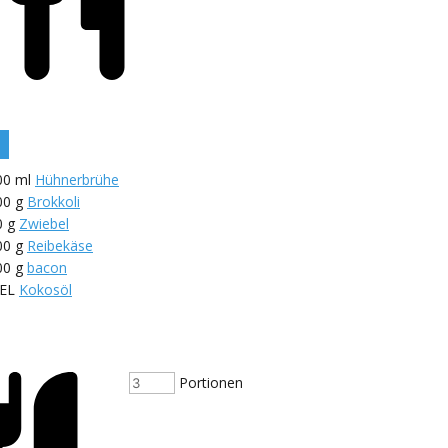
00
ml
Hühnerbrühe
00
g
Brokkoli
0
g
Zwiebel
00
g
Reibekäse
00
g
bacon
EL
Kokosöl
Portionen