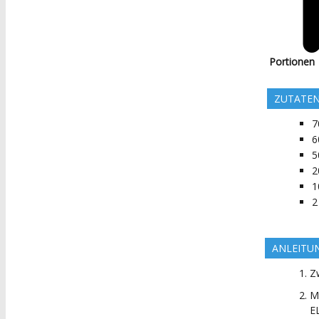
Portionen
ZUTATE
7
6
5
2
1
2
ANLEITU
Z
M
E