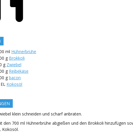
N
00
ml
Hühnerbrühe
00
g
Brokkoli
0
g
Zwiebel
00
g
Reibekäse
00
g
bacon
EL
Kokosöl
NGEN
wiebel klein schneiden und scharf anbraten.
it den 700 ml Hühnerbrühe abgießen und den Brokkoli hinzufügen sow
L Kokosöl.