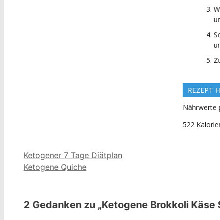
W
un
S
u
Z
REZEPT H
Nährwerte p
522 Kalorie
Ketogener 7 Tage Diätplan
Ketogene Quiche
2 Gedanken zu „Ketogene Brokkoli Käse