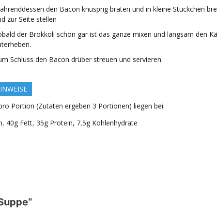
ährenddessen den Bacon knusprig braten und in kleine Stückchen br
d zur Seite stellen
obald der Brokkoli schön gar ist das ganze mixen und langsam den K
nterheben.
um Schluss den Bacon drüber streuen und servieren.
INWEISE
ro Portion (Zutaten ergeben 3 Portionen) liegen bei:
n, 40g Fett, 35g Protein, 7,5g Kohlenhydrate
 Suppe“