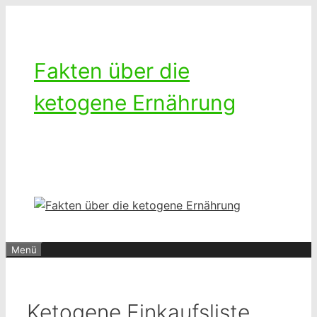
Zum
Inhalt
springen
Fakten über die
ketogene Ernährung
Ketogenes leben – Das Leben mit
einer kohlenhydratarmen Diät
Menü
Ketogene Einkaufsliste