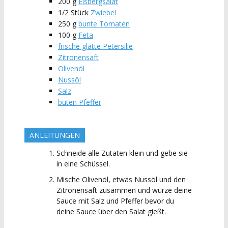
200
g
Eisbergsalat
1/2
Stück
Zwiebel
250
g
bunte Tomaten
100
g
Feta
frische glatte Petersilie
Zitronensaft
Olivenöl
Nussöl
Salz
buten Pfeffer
ANLEITUNGEN
Schneide alle Zutaten klein und gebe sie
in eine Schüssel.
Mische Olivenöl, etwas Nussöl und den
Zitronensaft zusammen und würze deine
Sauce mit Salz und Pfeffer bevor du
deine Sauce über den Salat gießt.