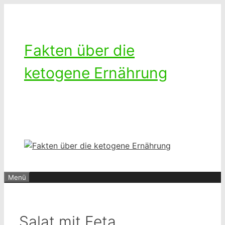
Zum
Inhalt
springen
Fakten über die
ketogene Ernährung
Ketogenes leben – Das Leben mit
einer kohlenhydratarmen Diät
Menü
Salat mit Feta