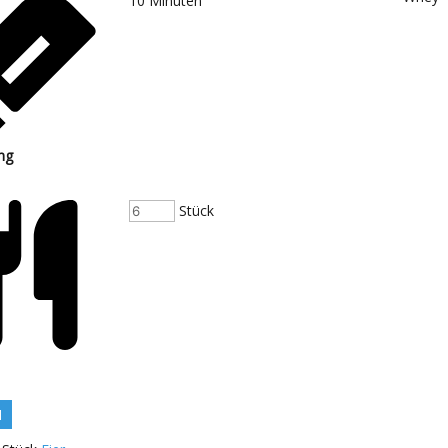
10
Minuten
ng
Stück
N