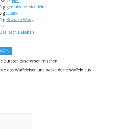
Stück
Eier
0
g
gemahlene Mandeln
0
g
Quark
5
g
Brownie Whey
alz
üße nach Belieben
NGEN
lle Zutaten zusammen mischen.
ette das Waffeleisen und backe deine Waffeln aus.