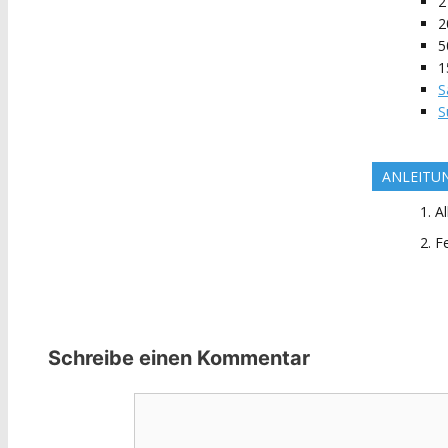
2
2
5
1
S
S
ANLEITU
A
F
Schreibe einen Kommentar