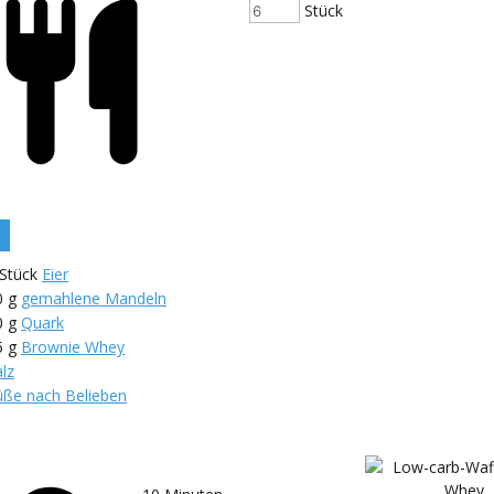
Stück
Stück
Eier
0
g
gemahlene Mandeln
0
g
Quark
5
g
Brownie Whey
lz
üße nach Belieben