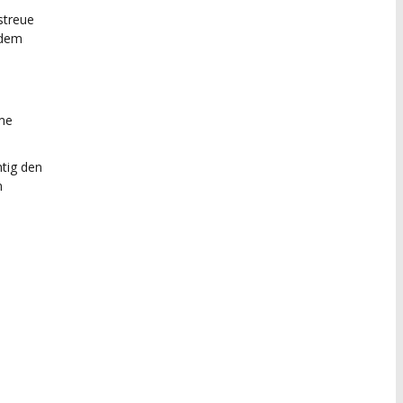
streue
 dem
ème
tig den
m