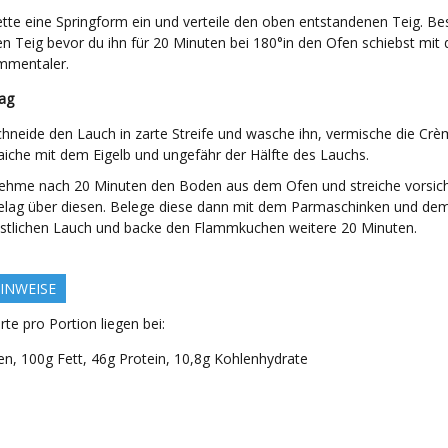
ette eine Springform ein und verteile den oben entstandenen Teig. Be
en Teig bevor du ihn für 20 Minuten bei 180°in den Ofen schiebst mit
mmentaler.
lag
chneide den Lauch in zarte Streife und wasche ihn, vermische die Cr
raiche mit dem Eigelb und ungefähr der Hälfte des Lauchs.
ehme nach 20 Minuten den Boden aus dem Ofen und streiche vorsich
elag über diesen. Belege diese dann mit dem Parmaschinken und de
estlichen Lauch und backe den Flammkuchen weitere 20 Minuten.
INWEISE
te pro Portion liegen bei:
en, 100g Fett, 46g Protein, 10,8g Kohlenhydrate