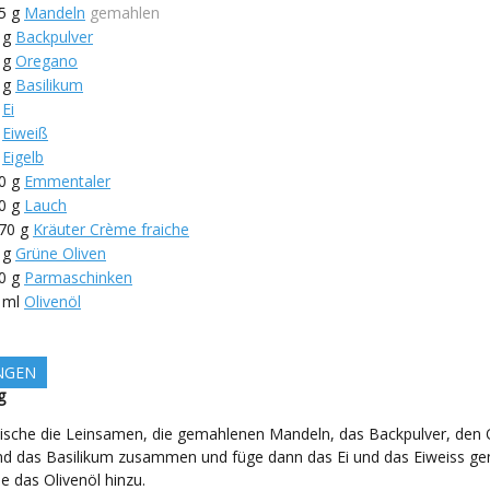
5
g
Mandeln
gemahlen
g
Backpulver
g
Oregano
g
Basilikum
Ei
Eiweiß
Eigelb
0
g
Emmentaler
0
g
Lauch
70
g
Kräuter Crème fraiche
g
Grüne Oliven
0
g
Parmaschinken
ml
Olivenöl
NGEN
g
ische die Leinsamen, die gemahlenen Mandeln, das Backpulver, den
nd das Basilikum zusammen und füge dann das Ei und das Eiweiss g
e das Olivenöl hinzu.