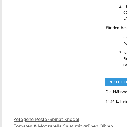
F
d
E
Für den Be
S
f
N
B
r
REZEPT H
Die Nährwer
1146 Kalori
Ketogene Pesto-Spinat Knödel
Tomaten & Mozzarella Salat mit grünen Oliven