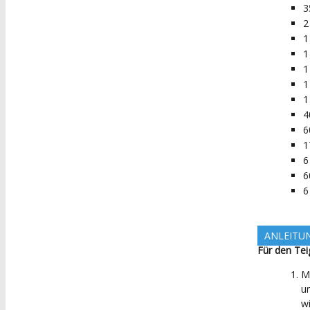
3
2
1
1
1
1
1
4
6
1
6
6
6
ANLEITU
Für den Tei
M
u
wi