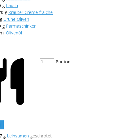
0
g
Lauch
70
g
Kräuter Crème fraiche
g
Grüne Oliven
0
g
Parmaschinken
ml
Olivenöl
Portion
N
7
g
Leinsamen
geschrotet