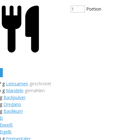
Portion
7
g
Leinsamen
geschrotet
5
g
Mandeln
gemahlen
g
Backpulver
g
Oregano
g
Basilikum
Ei
Eiweiß
Eigelb
0
g
Emmentaler