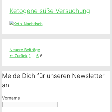
Ketogene süße Versuchung
Neuere Beiträge
Seite
Seite
Seite
←
Zurück
1
…
5
6
Melde Dich für unseren Newsletter
an
Vorname