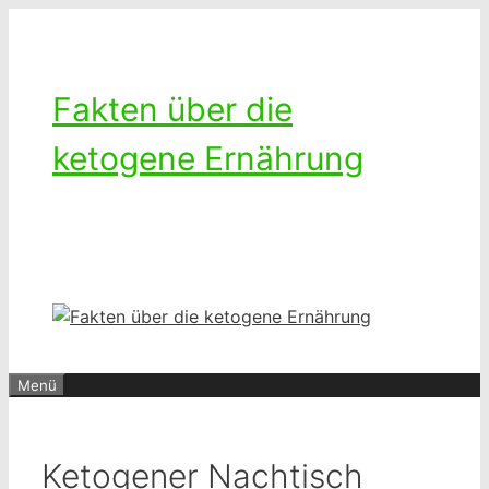
Zum
Inhalt
springen
Fakten über die
ketogene Ernährung
Ketogenes leben – Das Leben mit
einer kohlenhydratarmen Diät
Menü
Ketogener Nachtisch