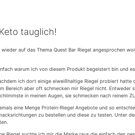
Keto tauglich!
er wieder auf das Thema Quest Bar Riegel angesprochen wo
infach warum ich von diesem Produkt begeistert bin und es
hdem ich dort einige eiweißhaltige Riegel probiert hatte d
sem Bereich aber oft schmecken mir Riegel nicht. Entweder s
 schlimmste in meinen Augen, sie schmecken nach reinem 
damals eine Menge Protein-Riegel Angebote und so entschied
acksrichtungen zu bestellen und diese zu testen. Unter de
ten.
e Riegel suchte ich mir die Marke raus die einfach den gesü