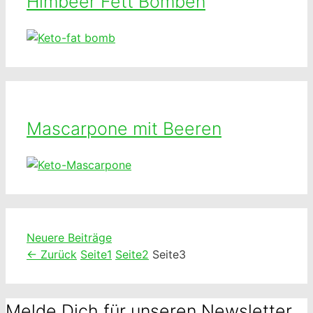
Himbeer Fett Bomben
Mascarpone mit Beeren
Neuere Beiträge
←
Zurück
Seite
1
Seite
2
Seite
3
Melde Dich für unseren Newsletter