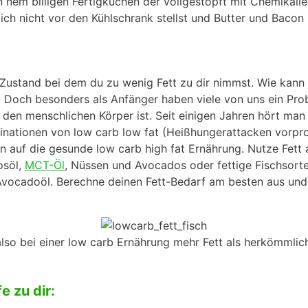
 nem billigen Fertigkuchen der vollgestopft mit Chemikalie
ch nicht vor den Kühlschrank stellst und Butter und Bacon lö
er Zustand bei dem du zu wenig Fett zu dir nimmst. Wie ka
n. Doch besonders als Anfänger haben viele von uns ein Prob
 den menschlichen Körper ist. Seit einigen Jahren hört man 
inationen von low carb low fat (Heißhungerattacken vorpro
 die gesunde low carb high fat Ernährung. Nutze Fett als
osöl,
MCT-Öl
, Nüssen und Avocados oder fettige Fischsorte
 Avocadoöl. Berechne deinen Fett-Bedarf am besten aus und
also bei einer low carb Ernährung mehr Fett als herkömmli
e zu dir: