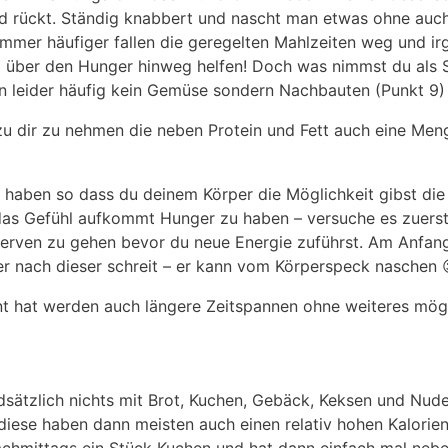
d rückt. Ständig knabbert und nascht man etwas ohne auc
Immer häufiger fallen die geregelten Mahlzeiten weg und i
d über den Hunger hinweg helfen! Doch was nimmst du als 
en leider häufig kein Gemüse sondern Nachbauten (Punkt 9)
u dir zu nehmen die neben Protein und Fett auch eine Men
n haben so dass du deinem Körper die Möglichkeit gibst d
as Gefühl aufkommt Hunger zu haben – versuche es zuerst
erven zu gehen bevor du neue Energie zuführst. Am Anfang 
er nach dieser schreit – er kann vom Körperspeck naschen 
t hat werden auch längere Zeitspannen ohne weiteres mögl
sätzlich nichts mit Brot, Kuchen, Gebäck, Keksen und Nudel
iese haben dann meisten auch einen relativ hohen Kalorie