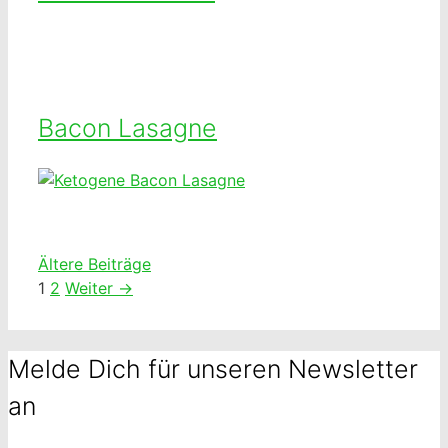
Bacon Lasagne
Ältere Beiträge
Seite
Seite
1
2
Weiter
→
Melde Dich für unseren Newsletter
an