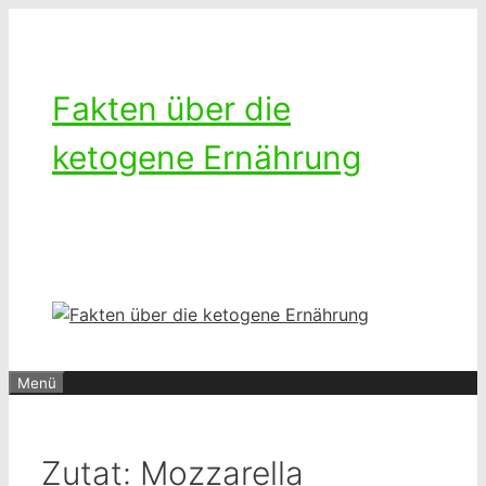
Zum
Inhalt
springen
Fakten über die
ketogene Ernährung
Ketogenes leben – Das Leben mit
einer kohlenhydratarmen Diät
Menü
Zutat:
Mozzarella