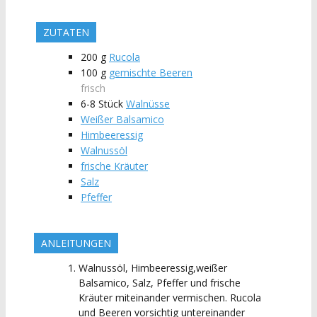
ZUTATEN
200
g
Rucola
100
g
gemischte Beeren
frisch
6-8
Stück
Walnüsse
Weißer Balsamico
Himbeeressig
Walnussöl
frische Kräuter
Salz
Pfeffer
ANLEITUNGEN
Walnussöl, Himbeeressig,weißer
Balsamico, Salz, Pfeffer und frische
Kräuter miteinander vermischen. Rucola
und Beeren vorsichtig untereinander