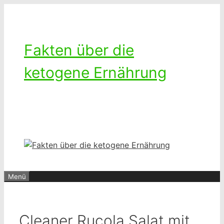
Zum
Inhalt
springen
Fakten über die
ketogene Ernährung
Ketogenes leben – Das Leben mit
einer kohlenhydratarmen Diät
Menü
Cleaner Rucola Salat mit