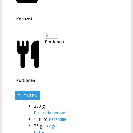
Kochzeit
Portionen
Portionen
ZUTATEN
200
g
Petersilienwurzel
1
Bund
Petersilie
75
g
salzige
Butter