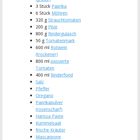
3
Stück
Paprika
6
Stück
Möhren
320
g
Strauchtomaten
200
g
Pilze
800
g
Rindergulasch
50
g
Tomatenmark
600
ml
Rotwein
(trockener)
800
ml
passierte
Tomaten
400
ml
Rinderfond
Salz
Pfeffer
Oregano
Paprikapulver
(rosenscharf)
Harissa Paste
Kümmelsaat
frische Kräuter
Mascarpone