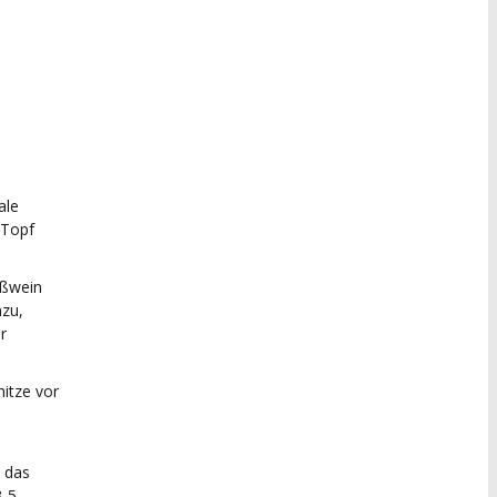
ale
 Topf
ißwein
nzu,
r
hitze vor
 das
3-5