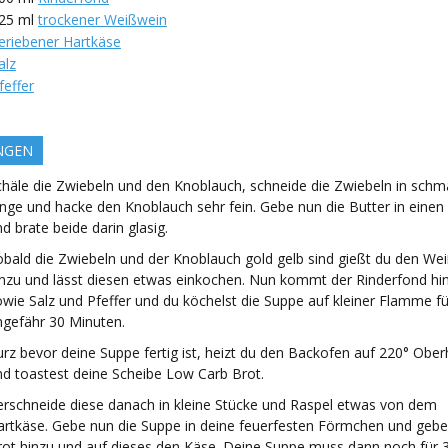
25
ml
trockener Weißwein
eriebener Hartkäse
alz
feffer
NGEN
chäle die Zwiebeln und den Knoblauch, schneide die Zwiebeln in schm
inge und hacke den Knoblauch sehr fein. Gebe nun die Butter in einen
d brate beide darin glasig.
obald die Zwiebeln und der Knoblauch gold gelb sind gießt du den We
inzu und lässt diesen etwas einkochen. Nun kommt der Rinderfond hi
owie Salz und Pfeffer und du köchelst die Suppe auf kleiner Flamme fü
ngefähr 30 Minuten.
urz bevor deine Suppe fertig ist, heizt du den Backofen auf 220° Ober
nd toastest deine Scheibe Low Carb Brot.
erschneide diese danach in kleine Stücke und Raspel etwas von dem
artkäse. Gebe nun die Suppe in deine feuerfesten Förmchen und gebe
rot hinzu und auf dieses den Käse. Deine Suppe muss dann noch für 