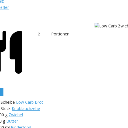
lz
effer
Portionen
N
Scheibe
Low Carb Brot
1
Stück
Knoblauchzehe
00
g
Zwiebel
0
g
Butter
00
ml
Rinderfond