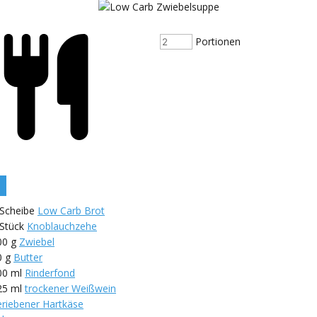
Portionen
Scheibe
Low Carb Brot
Stück
Knoblauchzehe
00
g
Zwiebel
0
g
Butter
00
ml
Rinderfond
25
ml
trockener Weißwein
eriebener Hartkäse