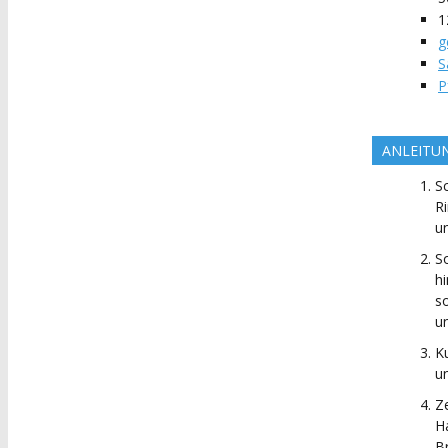
1
g
S
P
ANLEITU
S
R
un
S
h
s
u
K
u
Z
H
B